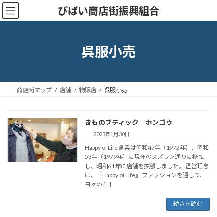
コ
ナ
びばい商店街振興組合
ン
ビ
テ
ゲ
ン
ー
ツ
シ
呉服小売
へ
ョ
ス
ン
キ
に
ッ
移
商店街マップ
店舗
物販店
呉服小売
プ
動
きものブティック ホンゴウ
2023年1月30日
Happy of Life 創業は昭和47年（1972年）、昭和
53年（1979年）に現在のスズラン通りに移転
し、昭和61年に店舗を拡張しました。 経営理念
は、『Happy of Life』 ファッションを通して、
日々の […]
続きを読む